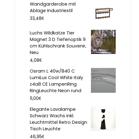
Wandgarderobe mit
Ablage Industriestil
€
33,48
Luchs Wildkatze Tier
Magnet 3 D Tiefenoptik 9
cm Kühlschrank Souvenir,
Neu
€
4,08
Osram L 40w/840 C
LumiLux Cool White Italy
z4a8 CE LampenRing
RingLeuchte Neon rund
€
11,00
Elegante Lavalampe
Schwarz Wachs inkl.
Leuchtmittel Retro Design
Tisch Leuchte
€
46,95