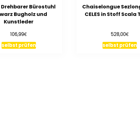
 Drehbarer Bürostuhl
Chaiselongue Sezlong
warz Bugholz und
CELES in Stoff Scala
Kunstleder
€
€
106,99
528,00
selbst prüfen
selbst prüfen