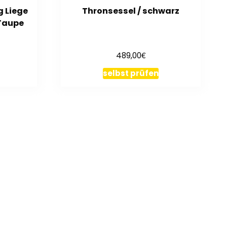
 Liege
Thronsessel / schwarz
 Taupe
€
489,00
selbst prüfen