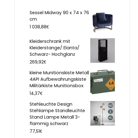
Sessel Midway 90 x 74 x 76
cm
€
1 038,88
Kleiderschrank mit
Kleiderstange/ Elanta/
Schwarz- Hochglanz
€
269,92
kleine Munitionskiste Metall
4API Aufbewahrungskiste
Militärkiste Munitionsbox
€
14,37
Stehleuchte Design
Stehlampe Standleuchte
Stand Lampe Metall 3-
flammig schwarz
€
77,51