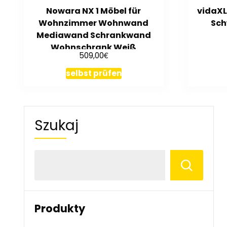
Nowara NX 1 Möbel für
vidaXL
Wohnzimmer Wohnwand
Sch
Mediawand Schrankwand
Wohnschrank Weiß
€
509,00
selbst prüfen
Szukaj
Produkty