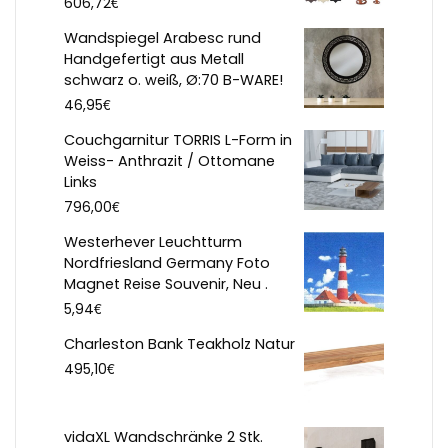
€
606,72
Wandspiegel Arabesc rund
Handgefertigt aus Metall
schwarz o. weiß, Ø:70 B-WARE!
€
46,95
Couchgarnitur TORRIS L-Form in
Weiss- Anthrazit / Ottomane
Links
€
796,00
Westerhever Leuchtturm
Nordfriesland Germany Foto
Magnet Reise Souvenir, Neu .
€
5,94
Charleston Bank Teakholz Natur
€
495,10
vidaXL Wandschränke 2 Stk.