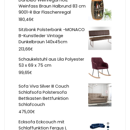
Weinfass Braun Halbrund 83 cm
9001-R Bar Flaschenregal
€
180,46
Sitzbank Polsterbank -MONACO
B-Kunstleder Vintage
Dunkelbraun 140x45cm
€
213,66
Schaukelstuhl aus Lila Polyester
53 x 69 x 75 cm
€
99,65
Sofa Viva Silver III Couch
Schlafsofa Polstersofa
Bettkasten Bettfunktion
Schlafcouch
€
475,00
Ecksofa Eckcouch mit
Schlaffunktion Fergus L