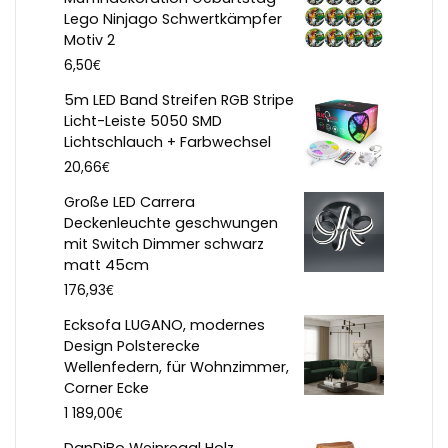
Lego Ninjago Schwertkämpfer
Motiv 2
€
6,50
5m LED Band Streifen RGB Stripe
Licht-Leiste 5050 SMD
Lichtschlauch + Farbwechsel
€
20,66
Große LED Carrera
Deckenleuchte geschwungen
mit Switch Dimmer schwarz
matt 45cm
€
176,93
Ecksofa LUGANO, modernes
Design Polsterecke
Wellenfedern, für Wohnzimmer,
Corner Ecke
€
1 189,00
DanDiBo Weinregal Holz