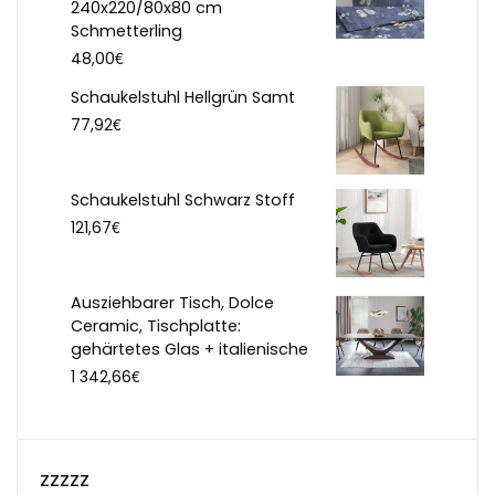
240x220/80x80 cm
Schmetterling
€
48,00
Schaukelstuhl Hellgrün Samt
€
77,92
Schaukelstuhl Schwarz Stoff
€
121,67
Ausziehbarer Tisch, Dolce
Ceramic, Tischplatte:
gehärtetes Glas + italienische
€
1 342,66
zzzzz