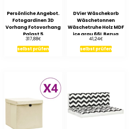
Persönliche Angebot.
DVier Wäschekorb
Fotogardinen 3D
Wäschetonnen
Vorhang Fotovorhang
Wäschetruhe Holz MDF
Palast 5
ice grau 66L Bezug
€
€
317,88
41,24
Deckel
selbst prüfen
selbst prüfen