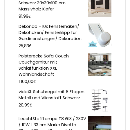
Schwarz 30x30x100 cm
Massivholz Kiefer
€
91,99
Dekondo - 10x Fensterhaken/
Dekohaken/ Fensterklipp für
Gardinenstangen/ Dekoration
€
25,83
Polsterecke Sofa Couch
Couchgarnitur mit
Schlaffunktion XXL
Wohnlandschaft
€
1 100,00
vidaXL Schuhregal mit 8 Etagen
Metall und Vliesstoff Schwarz
€
20,99
LeuchtStoffLampe T8 G13 / 230V
/ 10W L 33 cm Marke Divetta