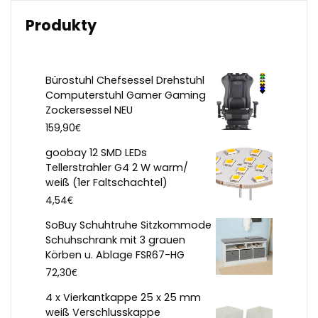
Produkty
Bürostuhl Chefsessel Drehstuhl
Computerstuhl Gamer Gaming
Zockersessel NEU
€
159,90
goobay 12 SMD LEDs
Tellerstrahler G4 2 W warm/
weiß (1er Faltschachtel)
€
4,54
SoBuy Schuhtruhe Sitzkommode
Schuhschrank mit 3 grauen
Körben u. Ablage FSR67-HG
€
72,30
4 x Vierkantkappe 25 x 25 mm
weiß Verschlusskappe