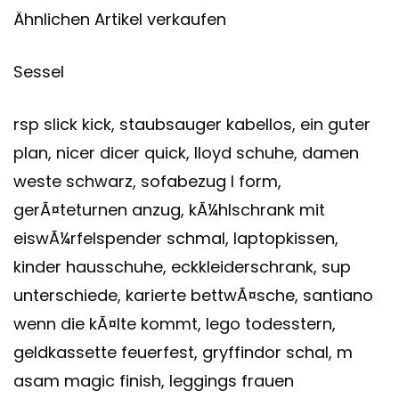
Ähnlichen Artikel verkaufen
Sessel
rsp slick kick, staubsauger kabellos, ein guter
plan, nicer dicer quick, lloyd schuhe, damen
weste schwarz, sofabezug l form,
gerÃ¤teturnen anzug, kÃ¼hlschrank mit
eiswÃ¼rfelspender schmal, laptopkissen,
kinder hausschuhe, eckkleiderschrank, sup
unterschiede, karierte bettwÃ¤sche, santiano
wenn die kÃ¤lte kommt, lego todesstern,
geldkassette feuerfest, gryffindor schal, m
asam magic finish, leggings frauen