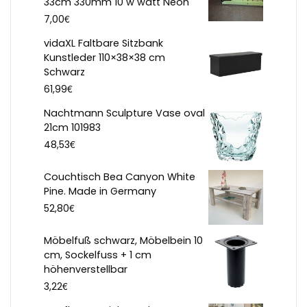
33cm 330mm 10 w watt Neon
€
7,00
vidaXL Faltbare Sitzbank
Kunstleder 110×38×38 cm
Schwarz
€
61,99
Nachtmann Sculpture Vase oval
21cm 101983
€
48,53
Couchtisch Bea Canyon White
Pine. Made in Germany
€
52,80
Möbelfuß schwarz, Möbelbein 10
cm, Sockelfuss + 1 cm
höhenverstellbar
€
3,22