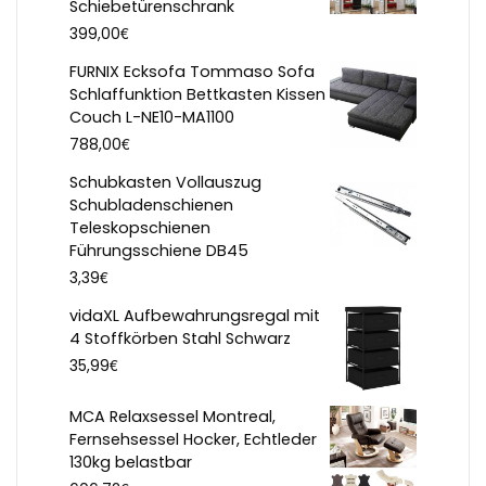
Schiebetürenschrank
€
399,00
FURNIX Ecksofa Tommaso Sofa
Schlaffunktion Bettkasten Kissen
Couch L-NE10-MA1100
€
788,00
Schubkasten Vollauszug
Schubladenschienen
Teleskopschienen
Führungsschiene DB45
€
3,39
vidaXL Aufbewahrungsregal mit
4 Stoffkörben Stahl Schwarz
€
35,99
MCA Relaxsessel Montreal,
Fernsehsessel Hocker, Echtleder
130kg belastbar