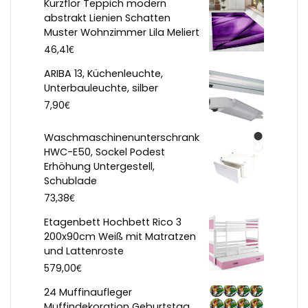
Kurzflor Teppich modern
abstrakt Lienien Schatten
Muster Wohnzimmer Lila Meliert
€
46,41
ARIBA 13, Küchenleuchte,
Unterbauleuchte, silber
€
7,90
Waschmaschinenunterschrank
HWC-E50, Sockel Podest
Erhöhung Untergestell,
Schublade
€
73,38
Etagenbett Hochbett Rico 3
200x90cm Weiß mit Matratzen
und Lattenroste
€
579,00
24 Muffinaufleger
Muffindekoration Geburtstag