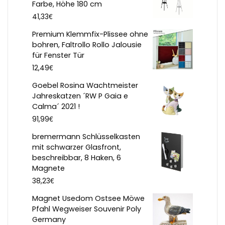
Farbe, Höhe 180 cm
€
41,33
Premium Klemmfix-Plissee ohne
bohren, Faltrollo Rollo Jalousie
für Fenster Tür
€
12,49
Goebel Rosina Wachtmeister
Jahreskatzen ´RW P Gaia e
Calma´ 2021 !
€
91,99
bremermann Schlüsselkasten
mit schwarzer Glasfront,
beschreibbar, 8 Haken, 6
Magnete
€
38,23
Magnet Usedom Ostsee Möwe
Pfahl Wegweiser Souvenir Poly
Germany