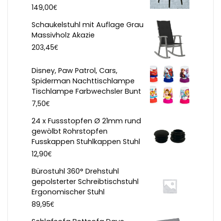
€
149,00
Schaukelstuhl mit Auflage Grau
Massivholz Akazie
€
203,45
Disney, Paw Patrol, Cars,
Spiderman Nachttischlampe
Tischlampe Farbwechsler Bunt
€
7,50
24 x Fussstopfen Ø 21mm rund
gewölbt Rohrstopfen
Fusskappen Stuhlkappen Stuhl
€
12,90
Bürostuhl 360° Drehstuhl
gepolsterter Schreibtischstuhl
Ergonomischer Stuhl
€
89,95