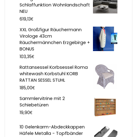
Schlaffunktion Wohnlandschaft
NEU
€
619,13
XXL Großfigur Räuchermann
Virologe 43cm
Räuchermännchen Erzgebirge +
BONUS
€
103,35
Rattansessel Korbsessel Roma
whitewash Korbstuhl KORB
RATTAN SESSEL STUHL
€
185,00
Sammlervitrine mit 2
Schiebetüren
€
19,90
10 Gelenkarm-Abdeckkappen
Häfele Metalla - Topfbänder