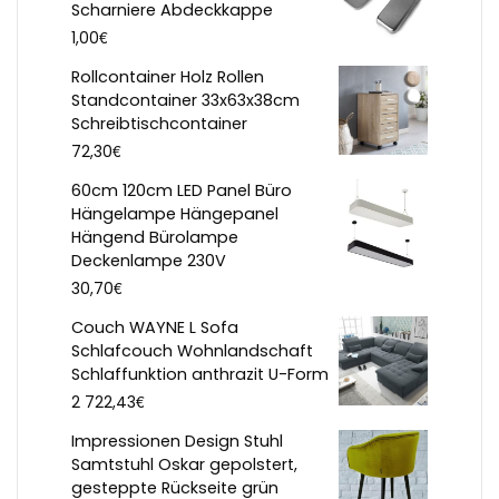
Scharniere Abdeckkappe
€
1,00
Rollcontainer Holz Rollen
Standcontainer 33x63x38cm
Schreibtischcontainer
€
72,30
60cm 120cm LED Panel Büro
Hängelampe Hängepanel
Hängend Bürolampe
Deckenlampe 230V
€
30,70
Couch WAYNE L Sofa
Schlafcouch Wohnlandschaft
Schlaffunktion anthrazit U-Form
€
2 722,43
Impressionen Design Stuhl
Samtstuhl Oskar gepolstert,
gesteppte Rückseite grün