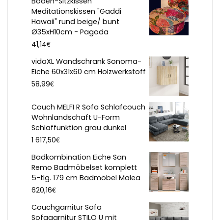
Boden-Sitzkissen
Meditationskissen "Gaddi
Hawaii" rund beige/ bunt
Ø35xH10cm - Pagoda
€
41,14
vidaXL Wandschrank Sonoma-
Eiche 60x31x60 cm Holzwerkstoff
€
58,99
Couch MELFI R Sofa Schlafcouch
Wohnlandschaft U-Form
Schlaffunktion grau dunkel
€
1 617,50
Badkombination Eiche San
Remo Badmöbelset komplett
5-tlg. 179 cm Badmöbel Malea
€
620,16
Couchgarnitur Sofa
Sofagarnitur STILO U mit