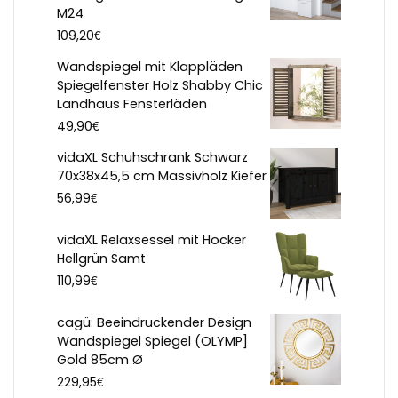
M24
€
109,20
Wandspiegel mit Klappläden
Spiegelfenster Holz Shabby Chic
Landhaus Fensterläden
€
49,90
vidaXL Schuhschrank Schwarz
70x38x45,5 cm Massivholz Kiefer
€
56,99
vidaXL Relaxsessel mit Hocker
Hellgrün Samt
€
110,99
cagü: Beeindruckender Design
Wandspiegel Spiegel (OLYMP]
Gold 85cm Ø
€
229,95