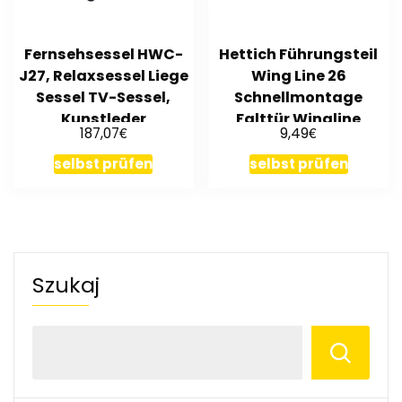
Fernsehsessel HWC-
Hettich Führungsteil
J27, Relaxsessel Liege
Wing Line 26
Sessel TV-Sessel,
Schnellmontage
Kunstleder
Falttür Wingline
€
€
187,07
9,49
Faltschiebetür
selbst prüfen
selbst prüfen
Szukaj