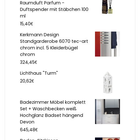
Raumduft Parfum -
Duftspender mit Stäbchen 100
ml
€
15,40
Kerkmann Design
Standgarderobe 6070 tec-art
chrom incl. 5 Kleiderbügel
chrom
€
324,45
Lichthaus "Turm"
€
20,62
Badezimmer Möbel komplett
Set + Waschbecken weiß
Hochglanz Badset hängend
Devon
€
645,48