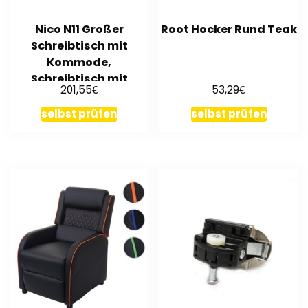
Nico N11 Großer
Root Hocker Rund Teak
Schreibtisch mit
Kommode,
Schreibtisch mit
€
€
201,55
53,29
Auszug,
Jugendzimmer
selbst prüfen
selbst prüfen