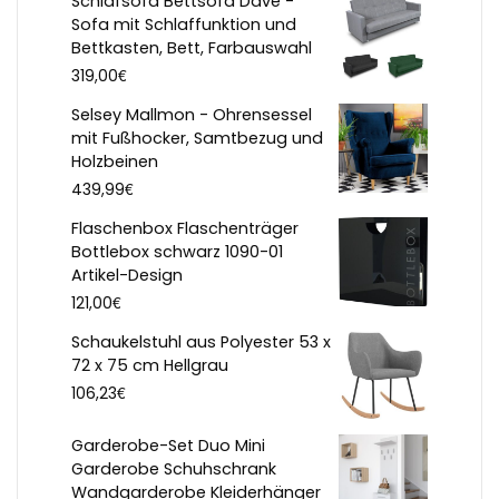
Schlafsofa Bettsofa Dave -
Sofa mit Schlaffunktion und
Bettkasten, Bett, Farbauswahl
€
319,00
Selsey Mallmon - Ohrensessel
mit Fußhocker, Samtbezug und
Holzbeinen
€
439,99
Flaschenbox Flaschenträger
Bottlebox schwarz 1090-01
Artikel-Design
€
121,00
Schaukelstuhl aus Polyester 53 x
72 x 75 cm Hellgrau
€
106,23
Garderobe-Set Duo Mini
Garderobe Schuhschrank
Wandgarderobe Kleiderhänger