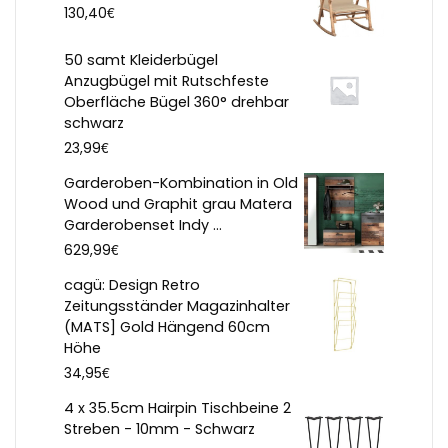
€
130,40
50 samt Kleiderbügel
Anzugbügel mit Rutschfeste
Oberfläche Bügel 360° drehbar
schwarz
€
23,99
Garderoben-Kombination in Old
Wood und Graphit grau Matera
Garderobenset Indy ...
€
629,99
cagü: Design Retro
Zeitungsständer Magazinhalter
(MATS] Gold Hängend 60cm
Höhe
€
34,95
4 x 35.5cm Hairpin Tischbeine 2
Streben - 10mm - Schwarz