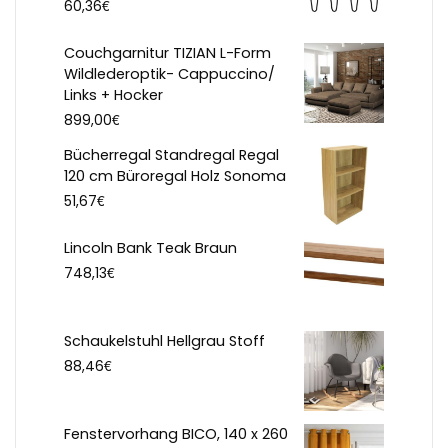
€
60,36
Couchgarnitur TIZIAN L-Form
Wildlederoptik- Cappuccino/
Links + Hocker
€
899,00
Bücherregal Standregal Regal
120 cm Büroregal Holz Sonoma
€
51,67
Lincoln Bank Teak Braun
€
748,13
Schaukelstuhl Hellgrau Stoff
€
88,46
Fenstervorhang BICO, 140 x 260