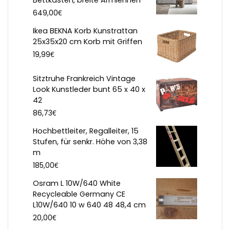
€
649,00
Ikea BEKNA Korb Kunstrattan
25x35x20 cm Korb mit Griffen
€
19,99
Sitztruhe Frankreich Vintage
Look Kunstleder bunt 65 x 40 x
42
€
86,73
Hochbettleiter, Regalleiter, 15
Stufen, für senkr. Höhe von 3,38
m
€
185,00
Osram L 10W/640 White
Recycleable Germany CE
L10W/640 10 w 640 48 48,4 cm
€
20,00