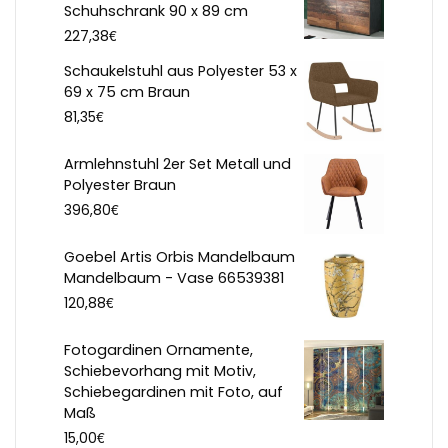
Schuhschrank 90 x 89 cm
€
227,38
Schaukelstuhl aus Polyester 53 x
69 x 75 cm Braun
€
81,35
Armlehnstuhl 2er Set Metall und
Polyester Braun
€
396,80
Goebel Artis Orbis Mandelbaum
Mandelbaum - Vase 66539381
€
120,88
Fotogardinen Ornamente,
Schiebevorhang mit Motiv,
Schiebegardinen mit Foto, auf
Maß
€
15,00