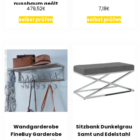
nussbaum geölt
€
€
479,52
7,18
selbst prüfen
selbst prüfen
Wandgarderobe
Sitzbank Dunkelgrau
FineBuy Garderobe
Samt und Edelstahl