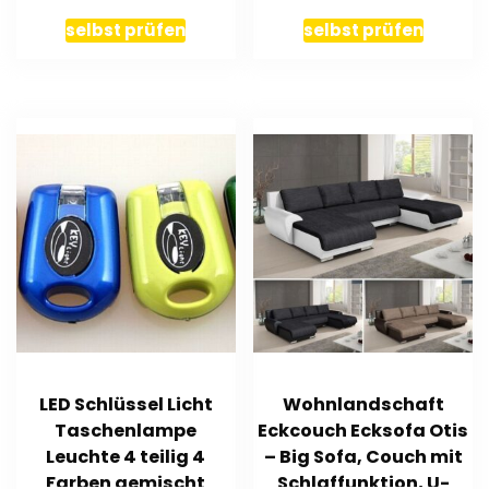
selbst prüfen
selbst prüfen
LED Schlüssel Licht
Wohnlandschaft
Taschenlampe
Eckcouch Ecksofa Otis
Leuchte 4 teilig 4
– Big Sofa, Couch mit
Farben gemischt
Schlaffunktion, U-