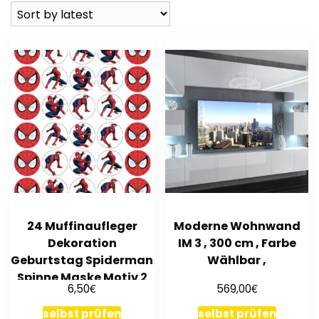
24 Muffinaufleger
Moderne Wohnwand
Dekoration
IM 3 , 300 cm , Farbe
Geburtstag Spiderman
Wählbar ,
Spinne Maske Motiv 2
€
€
6,50
569,00
Oblatenpapier
selbst prüfen
selbst prüfen