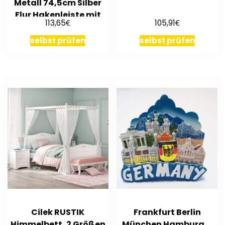
Metall 74,5cm Silber
Flur Hakenleiste mit
€
€
113,65
105,91
Ablage
selbst prüfen
selbst prüfen
Cilek RUSTIK
Frankfurt Berlin
Himmelbett, 2 Größen
München Hamburg …