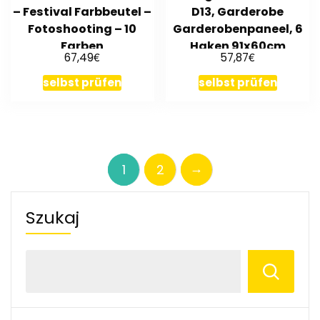
– Festival Farbbeutel –
D13, Garderobe
Fotoshooting – 10
Garderobenpaneel, 6
Farben
Haken 91x60cm
€
€
67,49
57,87
selbst prüfen
selbst prüfen
→
1
2
Szukaj