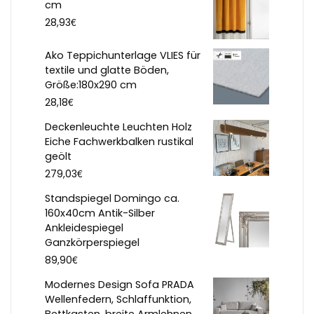
cm
€
28,93
Ako Teppichunterlage VLIES für
textile und glatte Böden,
Größe:180x290 cm
€
28,18
Deckenleuchte Leuchten Holz
Eiche Fachwerkbalken rustikal
geölt
€
279,03
Standspiegel Domingo ca.
160x40cm Antik-Silber
Ankleidespiegel
Ganzkörperspiegel
€
89,90
Modernes Design Sofa PRADA
Wellenfedern, Schlaffunktion,
Bettkasten, breite Armlehnen