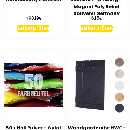
Magnet Poly Relief
Souvenir Germany
€
€
498,19
6,15
selbst prüfen
selbst prüfen
50 x Holi Pulver – Gulal
Wandgarderobe HWC-