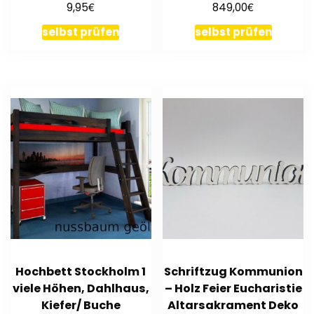
€
€
9,95
849,00
Form
selbst prüfen
selbst prüfen
Hochbett Stockholm 1
Schriftzug Kommunion
viele Höhen, Dahlhaus,
– Holz Feier Eucharistie
Kiefer/ Buche
Altarsakrament Deko