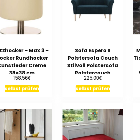
itzhocker – Max 3 –
Sofa Espero II
M
ocker Rundhocker
Polstersofa Couch
Ti
Kunstleder Creme
Stilvoll Polstersofa
38×38 cm
Polstercouch
€
€
158,56
225,00
Wohnzimmer
selbst prüfen
selbst prüfen