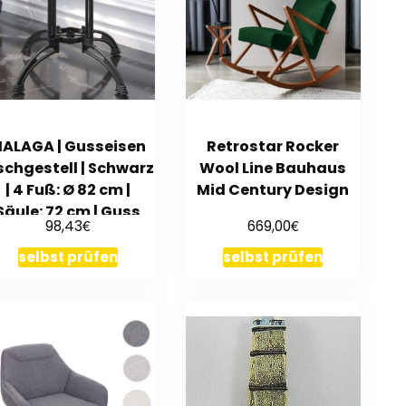
ALAGA | Gusseisen
Retrostar Rocker
schgestell | Schwarz
Wool Line Bauhaus
| 4 Fuß: Ø 82 cm |
Mid Century Design
Säule: 72 cm | Guss
€
€
98,43
669,00
Opt
selbst prüfen
selbst prüfen