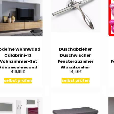
oderne Wohnwand
Duschabzieher
Calabrini-13
Duschwischer
Wohnzimmer-Set
Fensterabzieher
F
Hängewohnwand
Glasabzieher
€
€
419,95
14,46
ochglanz 5-Farben
Glaswischer Bad
Edelstah
selbst prüfen
selbst prüfen