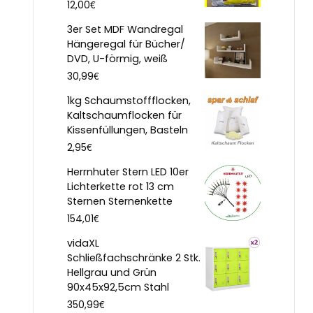
€
12,00
3er Set MDF Wandregal
Hängeregal für Bücher/
DVD, U-förmig, weiß
€
30,99
1kg Schaumstoffflocken,
Kaltschaumflocken für
Kissenfüllungen, Basteln
€
2,95
Herrnhuter Stern LED 10er
Lichterkette rot 13 cm
Sternen Sternenkette
€
154,01
vidaXL
Schließfachschränke 2 Stk.
Hellgrau und Grün
90x45x92,5cm Stahl
€
350,99