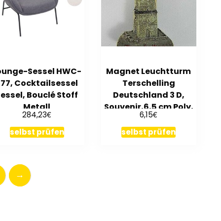
ounge-Sessel HWC-
Magnet Leuchtturm
J77, Cocktailsessel
Terschelling
essel, Bouclé Stoff
Deutschland 3 D,
Metall
Souvenir,6,5 cm Poly,
€
€
284,23
6,15
NEU
selbst prüfen
selbst prüfen
→