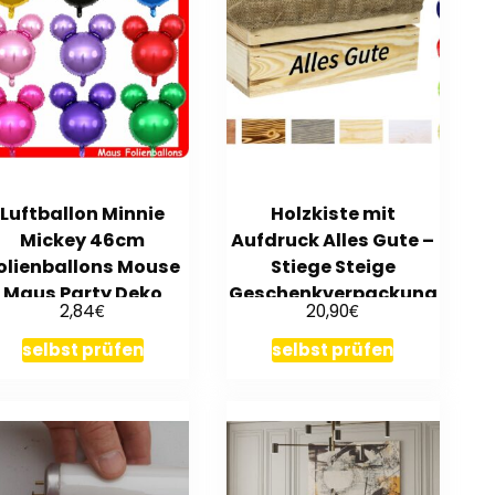
Luftballon Minnie
Holzkiste mit
Mickey 46cm
Aufdruck Alles Gute –
olienballons Mouse
Stiege Steige
Maus Party Deko
Geschenkverpackung
€
€
2,84
20,90
Geburtstag
Präsentkorb
selbst prüfen
selbst prüfen