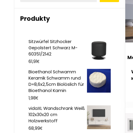
Produkty
Sitzwürfel Sitzhocker
Gepolstert Schwarz M-
60351/2142
M
€
61,91
Bioethanol Schwamm
Keramik Schwamm rund
D=8,6x2,5cm Biolöslich für
H
Bioethanol Kamin
€
1,98
vidaXL Wandschrank Weiß
102x30x20 cm
Holzwerkstoff
€
68,99