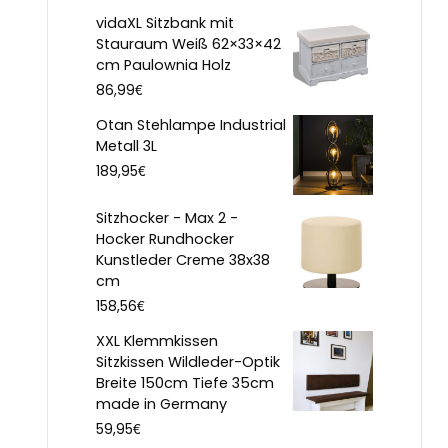
vidaXL Sitzbank mit
Stauraum Weiß 62×33×42
cm Paulownia Holz
€
86,99
Otan Stehlampe Industrial
Metall 3L
€
189,95
Sitzhocker - Max 2 -
Hocker Rundhocker
Kunstleder Creme 38x38
cm
€
158,56
XXL Klemmkissen
Sitzkissen Wildleder-Optik
Breite 150cm Tiefe 35cm
made in Germany
€
59,95