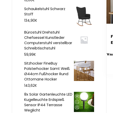
15,00
Schaukelstuhl Schwarz
Stoff
€
134,90
Bürostuhl Drehstuhl
F
Chefsessel Kunstleder
Computerstuhl verstellbar
Schreibtischstuhl
€
Yo
59,99
Sitzhocker FineBuy
Polsterhocker Samt Weiß
Ø44cm Fußhocker Rund
Ottomane Hocker
€
143,62
8x Solar Gartenleuchte LED
Kugelleuchte Erdspieß
Sensor IP44 Terrasse
Weglicht