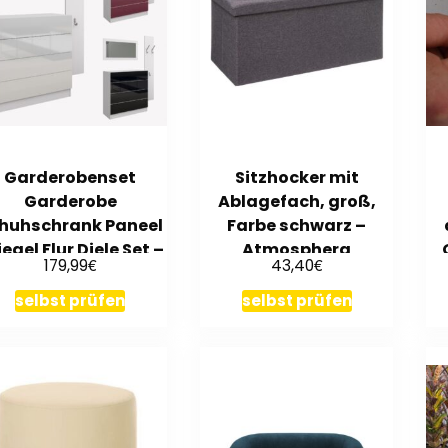
Garderobenset
Sitzhocker mit
Garderobe
Ablagefach, groß,
huhschrank Paneel
Farbe schwarz –
egel Flur Diele Set –
Atmosphera
€
€
179,99
43,40
Vaasa 2
selbst prüfen
selbst prüfen