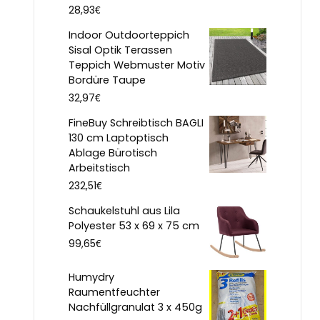
€
28,93
Indoor Outdoorteppich
Sisal Optik Terassen
Teppich Webmuster Motiv
Bordüre Taupe
€
32,97
FineBuy Schreibtisch BAGLI
130 cm Laptoptisch
Ablage Bürotisch
Arbeitstisch
€
232,51
Schaukelstuhl aus Lila
Polyester 53 x 69 x 75 cm
€
99,65
Humydry
Raumentfeuchter
Nachfüllgranulat 3 x 450g