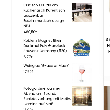
Esstisch 130-210 cm
Küchentisch Kufentisch
ausziehbar
Esszimmertisch design
NEU
€
460,50
S
Koblenz Magnet Rhein
H
Denkmal Poly Glanzlack
Souvenir Germany (520)
€
6,77
Weinglas "Gkass of Musik"
€
17,52
Fotogardine warmer
Abend am Strand,
Schiebevorhang mit Motiv,
Gardine auf Maß
€