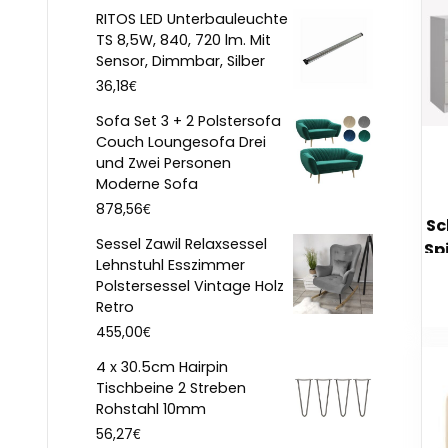
RITOS LED Unterbauleuchte
TS 8,5W, 840, 720 lm. Mit
Sensor, Dimmbar, Silber
€
36,18
Sofa Set 3 + 2 Polstersofa
Couch Loungesofa Drei
und Zwei Personen
Moderne Sofa
€
878,56
Sc
Sessel Zawil Relaxsessel
Spi
Lehnstuhl Esszimmer
Polstersessel Vintage Holz
Retro
€
455,00
4 x 30.5cm Hairpin
Tischbeine 2 Streben
Rohstahl 10mm
€
56,27