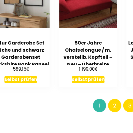
lur Garderobe Set
50er Jahre
L
Eiche und schwarz
Chaiselongue / m.
Garderobenset
verstellb. Kopfteil –
S
rkshire Bank Paneel
Neu – Überbreite
€
€
589,15
1 199,00
und Spiegel
selbst prüfen
selbst prüfen
1
2
3