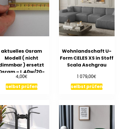
aktuelles Osram
Wohnlandschaft U-
Modell ( nicht
Form CELES XS in Stoff
dimmbar ) ersetzt
Scala Aschgrau
Osram – L 40w/20-
€
€
4,00
1 079,00
640 S CoolWhite
selbst prüfen
selbst prüfen