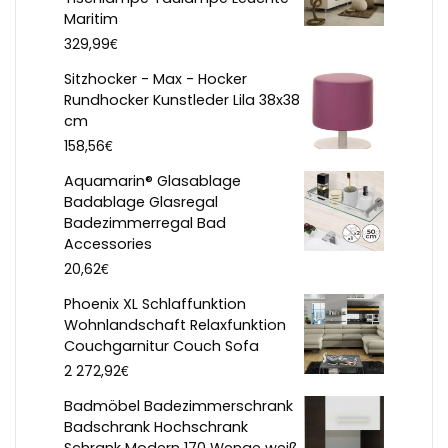
Maritim
€
329,99
Sitzhocker - Max - Hocker
Rundhocker Kunstleder Lila 38x38
cm
€
158,56
Aquamarin® Glasablage
Badablage Glasregal
Badezimmerregal Bad
Accessories
€
20,62
Phoenix XL Schlaffunktion
Wohnlandschaft Relaxfunktion
Couchgarnitur Couch Sofa
€
2 272,92
Badmöbel Badezimmerschrank
Badschrank Hochschrank
Schrank Modern 170 Wenge weiß