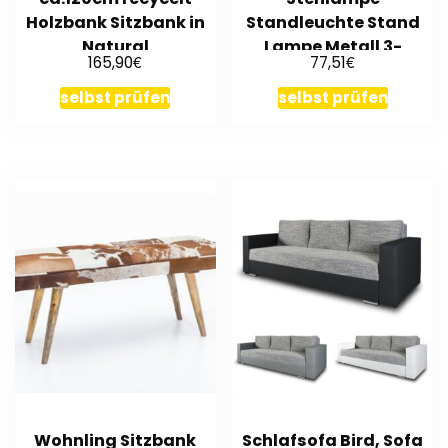
Holzbank Sitzbank in
Standleuchte Stand
Natural
Lampe Metall 3-
€
€
165,90
77,51
flammig schwarz
selbst prüfen
selbst prüfen
Wohnling Sitzbank
Schlafsofa Bird, Sofa