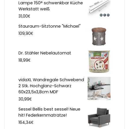
Lampe 150° schwenkbar Küche
Werkstatt weiß
€
31,00
Stauraum-Sitztonne "Michael"
€
109,90
Dr. Stähler Nebelautomat
€
18,99
vidaXL Wandregale Schwebend
2 Stk. Hochglanz-Schwarz
60x23,5x3,8cm MDF
€
30,99
Sessel Bellis best sessel! Neue
hit! Federkernmatratze!
€
164,34