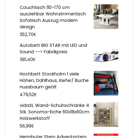
Couchtisch 110-170 cm
ausziehbar Wohnzimmertisch
Sofatisch Auszug modern
design
€
352,70
Autobett BIG STAR mit LED und
Sound --> Fabrikpreis
€
381,40
Hochbett Stockholm 1 viele
Höhen, Dahlhaus, Kiefer/ Buche
nussbaum geölt
€
479,52
vidaXL Wand-Schuhschränke 4
Stk. Sonoma-Eiche 60x18x60cm
Holzwerkstoff
€
56,99
Herrnhuter Stern Adventsstern