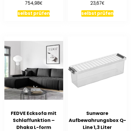
€
€
754,98
23,67
breit
Rechteckig PINK
selbst prüfen
selbst prüfen
FEDVE Ecksofa mit
Sunware
Schlaffunktion –
Aufbewahrungsbox Q-
Dhaka L-form
Line 1,3 Liter