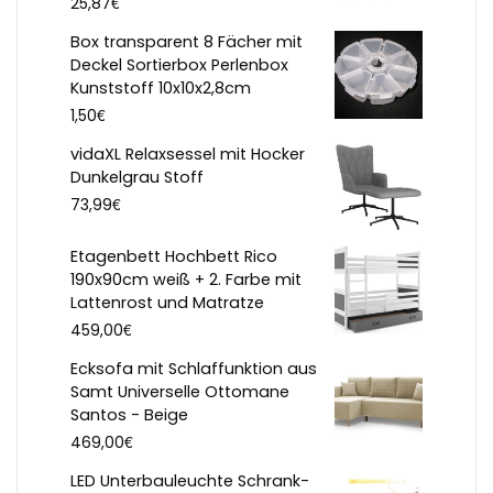
€
25,87
Box transparent 8 Fächer mit
Deckel Sortierbox Perlenbox
Kunststoff 10x10x2,8cm
€
1,50
vidaXL Relaxsessel mit Hocker
Dunkelgrau Stoff
€
73,99
Etagenbett Hochbett Rico
190x90cm weiß + 2. Farbe mit
Lattenrost und Matratze
€
459,00
Ecksofa mit Schlaffunktion aus
Samt Universelle Ottomane
Santos - Beige
€
469,00
LED Unterbauleuchte Schrank-