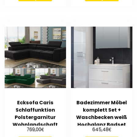
Ecksofa Caris
Badezimmer Möbel
Schlaffunktion
komplett Set +
Polstergarnitur
Waschbecken weiß
Wohnlandschaft
Hochglanz Badset
€
€
769,00
645,48
einstellbare
hängend Devon