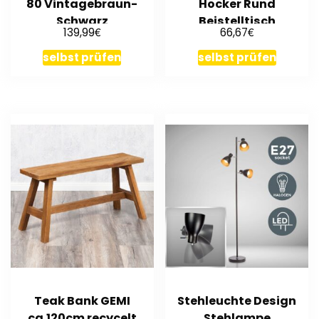
80 Vintagebraun-
Hocker Rund
Schwarz
Beistelltisch
€
€
139,99
66,67
Sitzhocker
selbst prüfen
selbst prüfen
Teak Bank GEMI
Stehleuchte Design
ca.120cm recycelt
Stehlampe