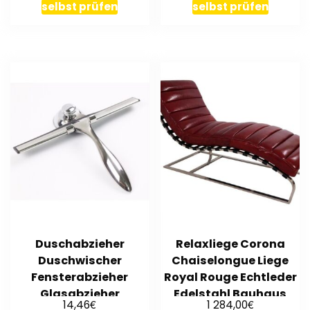
Kopfstützen
selbst prüfen
selbst prüfen
Duschabzieher
Relaxliege Corona
Duschwischer
Chaiselongue Liege
Fensterabzieher
Royal Rouge Echtleder
Glasabzieher
Edelstahl Bauhaus
€
€
14,46
1 284,00