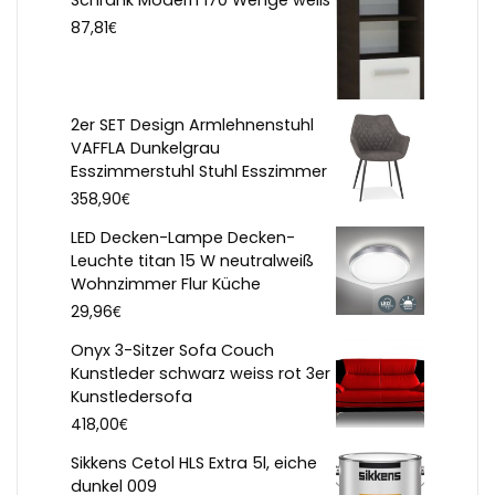
€
87,81
2er SET Design Armlehnenstuhl
VAFFLA Dunkelgrau
Esszimmerstuhl Stuhl Esszimmer
€
358,90
LED Decken-Lampe Decken-
Leuchte titan 15 W neutralweiß
Wohnzimmer Flur Küche
€
29,96
Onyx 3-Sitzer Sofa Couch
Kunstleder schwarz weiss rot 3er
Kunstledersofa
€
418,00
Sikkens Cetol HLS Extra 5l, eiche
dunkel 009