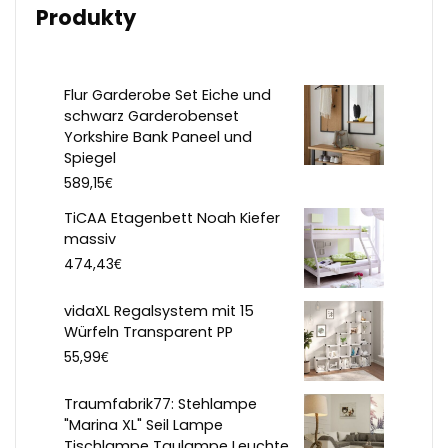
Produkty
Flur Garderobe Set Eiche und
schwarz Garderobenset
Yorkshire Bank Paneel und
Spiegel
€
589,15
TiCAA Etagenbett Noah Kiefer
massiv
€
474,43
vidaXL Regalsystem mit 15
Würfeln Transparent PP
€
55,99
Traumfabrik77: Stehlampe
"Marina XL" Seil Lampe
Tischlampe Taulampe Leuchte