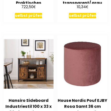
Praktisches
transparent/ grau
€
€
722,50
10,34
Schlafsofa mit
Kunststoff mit Deckel
Bettkasten
selbst prüfen
selbst prüfen
Hansiro Sideboard
House Nordic Pouf EJBY
Industriestil 100 x 33 x
Rosa Samt 36 cm