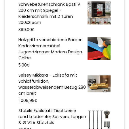
Schwebetürenschrank Basti V
200 cm mit Spiegel -
Kleiderschrank mit 2 Türen
200x215cm
€
399,00
Holzgriffe verschiedene Farben
Kinderzimmermöbel
Jugendzimmer Modern Design
Calbe
€
5,00
Selsey Mikkara - Ecksofa mit
Schlaffunktion,
wasserabweisendem Bezug 280
cm breit
€
1 009,99
Stabile Edelstahl Tischbeine
rund 1x oder 4er Set vers. Längen
& Ø V2A Stützfuß