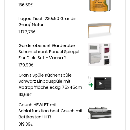
€
156,59
Lagos Tisch 230x90 Grandis
Grau/ Natur
€
1 177,75
Garderobenset Garderobe
Schuhschrank Paneel Spiegel
Flur Diele Set - Vaasa 2
€
179,99
Granit Spüle Küchenspüle
Schwarz Einbauspüle mit
Abtropffläche eckig 75x45cm
€
113,69
Couch HEWLET mit
Schlaffunktion best Couch mit
Bettkasten! HIT!
€
319,39