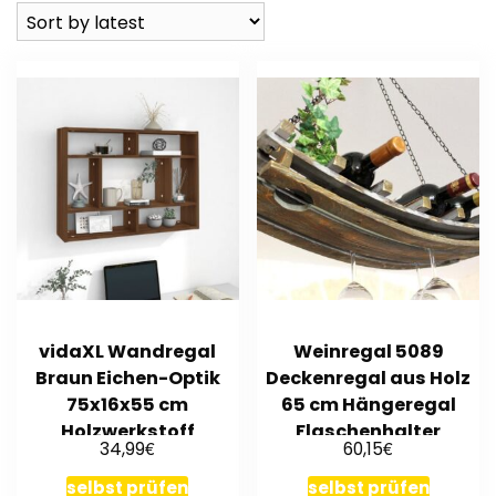
vidaXL Wandregal
Weinregal 5089
Braun Eichen-Optik
Deckenregal aus Holz
75x16x55 cm
65 cm Hängeregal
Holzwerkstoff
Flaschenhalter
€
€
34,99
60,15
Flaschenregal
selbst prüfen
selbst prüfen