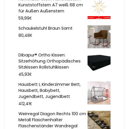
Kunststoffstern A7 weiß 68 cm
für Außen Außenstern
€
59,99
Schaukelstuhl Braun Samt
€
80,48
Dibapur® Ortho Kissen:
Sitzerhöhung Orthopädisches
Sitzkissen Rollstuhlkissen
€
45,93
Hausbett I, Kinderzimmer Bett,
Hausbett, Babybett,
Jugendbett, Jugendbett
€
412,41
Weinregal Diagon Rechts 100 cm
Metall Flaschenhalter
Flaschenständer Wandregal