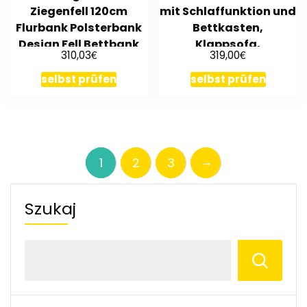
Ziegenfell 120cm
mit Schlaffunktion und
Flurbank Polsterbank
Bettkasten,
Design Fell Bettbank
Klappsofa,
€
€
310,03
319,00
Schlafcouch, Bett
selbst prüfen
selbst prüfen
→
1
2
3
Szukaj