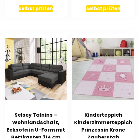
Glaswischer Bad
Edelstah
selbst prüfen
selbst prüfen
Selsey Talnins –
Kinderteppich
Wohnlandschaft,
Kinderzimmerteppich
Ecksofa in U-Form mit
Prinzessin Krone
Bettkasten 314 cm
Zauberstab