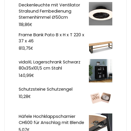
Deckenleuchte mit Ventilator
Stralsund Fernbedienung
Sternenhimmel Ø50cm
€
118,86
Frame Bank Pato B x H x T 220 x
37 x 46
€
813,75
vidaXL Lagerschrank Schwarz
80x35x101,5 cm Stahl
€
140,99
Schutzsteine Schutzengel
€
10,28
Häfele Hochklappscharnier
CH600 für Anschlag mit Blende
€
5,07