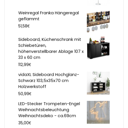
Weinregal Franka Hängeregal
geflammt
€
51,58
Sideboard, Küchenschrank mit
Schiebetüren,
höhenverstellbarer Ablage 107 x
33 x 60 cm
€
112,99
vidaXL Sideboard Hochglanz-
Schwarz 103,5x35x70 cm
Holzwerkstoff
€
50,99
LED-Stecker Trompeten-Engel
Weihnachtsbeleuchtung
Weihnachtsdeko - ca.69cm
€
35,00