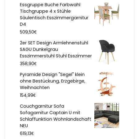
Essgruppe Buche Farbwahl
Tischgruppe 4 x Stühle
Säulentisch Esszimmergarnitur
D4
€
509,50
2er SET Design Armlehnenstuhl
SAGU Dunkelgrau
Esszimmerstuhl Stuhl Esszimmer
€
358,90
Pyramide Design "Segel" klein
ohne Bestückung, Erzgebirge,
Weihnachten
€
154,99
Couchgarnitur Sofa
Sofagarnitur Captain U mit
Schlaffunktion Wohnlandschaft
NEU
€
619,13