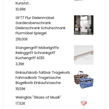
Kunstst...
€
10,99
GF77 Flur Dielenmöbel
Garderobenschrank
Dielenschrank Schuhschrank
Flurmöbel Spiegel
€
219,00
Stangengriff Möbelgriffe
Relinggriff Schrankgriff
Küchengriff A130
€
3,39
Einkaufskorb faltbar Tragekorb
Fahrradkorb Tragetasche
Bügelkorb Einkaufstasche
€
19,59
Weinglas "Gkass of Musik"
€
17,52