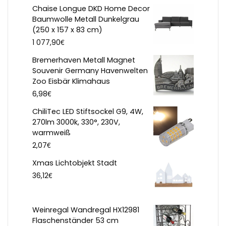
Chaise Longue DKD Home Decor
Baumwolle Metall Dunkelgrau
(250 x 157 x 83 cm)
€
1 077,90
Bremerhaven Metall Magnet
Souvenir Germany Havenwelten
Zoo Eisbär Klimahaus
€
6,98
ChiliTec LED Stiftsockel G9, 4W,
270lm 3000k, 330°, 230V,
warmweiß
€
2,07
Xmas Lichtobjekt Stadt
€
36,12
Weinregal Wandregal HX12981
Flaschenständer 53 cm