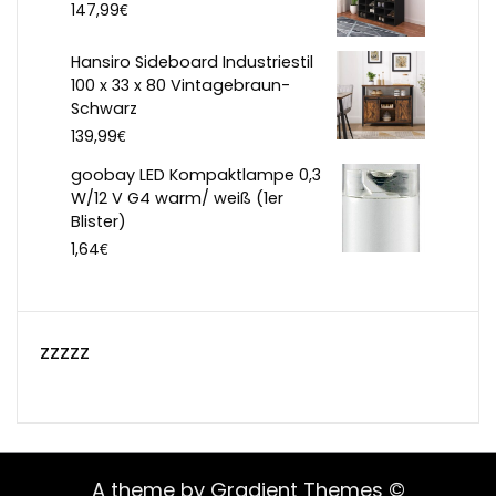
€
147,99
Hansiro Sideboard Industriestil
100 x 33 x 80 Vintagebraun-
Schwarz
€
139,99
goobay LED Kompaktlampe 0,3
W/12 V G4 warm/ weiß (1er
Blister)
€
1,64
zzzzz
A theme by Gradient Themes ©