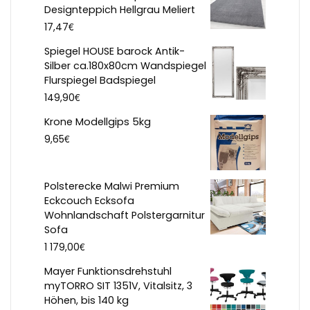
Designteppich Hellgrau Meliert
€
17,47
Spiegel HOUSE barock Antik-
Silber ca.180x80cm Wandspiegel
Flurspiegel Badspiegel
€
149,90
Krone Modellgips 5kg
€
9,65
Polsterecke Malwi Premium
Eckcouch Ecksofa
Wohnlandschaft Polstergarnitur
Sofa
€
1 179,00
Mayer Funktionsdrehstuhl
myTORRO SIT 1351V, Vitalsitz, 3
Höhen, bis 140 kg