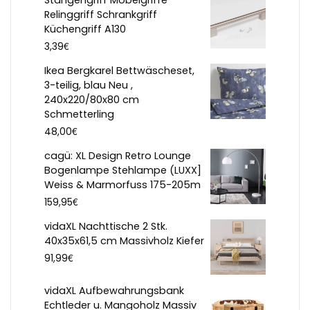
Stangengriff Möbelgriffe
Relinggriff Schrankgriff
Küchengriff A130
€
3,39
Ikea Bergkarel Bettwäscheset,
3-teilig, blau Neu ,
240x220/80x80 cm
Schmetterling
€
48,00
cagü: XL Design Retro Lounge
Bogenlampe Stehlampe (LUXX]
Weiss & Marmorfuss 175-205m
€
159,95
vidaXL Nachttische 2 Stk.
40x35x61,5 cm Massivholz Kiefer
€
91,99
vidaXL Aufbewahrungsbank
Echtleder u. Mangoholz Massiv