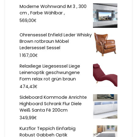
Moderne Wohnwand IM 3 , 300
cm , Farbe Wählbar ,
€
569,00
Ohrensessel Enfield Leder Whisky
Brown rotbraun Möbel
Ledersessel Sessel
€
1 167,00
Relaxliege Liegesessel Liege
Leinenoptik geschwungene
Form relax rot grün braun
€
474,43
Sideboard Kommode Anrichte
Highboard Schrank Flur Diele
Weiß Santa Fé 200cm
€
349,99
Kurzflor Teppich Einfarbig
Robust Gabbeh Optik