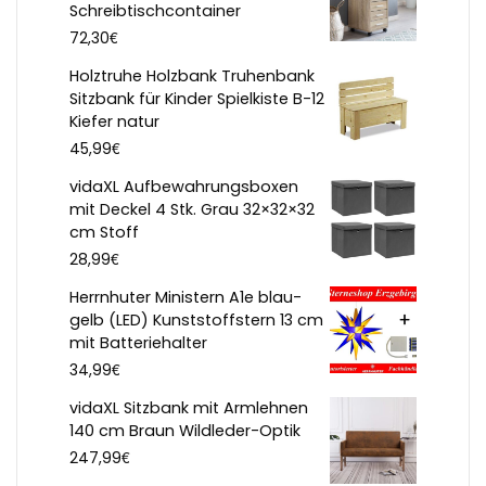
Schreibtischcontainer
€
72,30
Holztruhe Holzbank Truhenbank
Sitzbank für Kinder Spielkiste B-12
Kiefer natur
€
45,99
vidaXL Aufbewahrungsboxen
mit Deckel 4 Stk. Grau 32×32×32
cm Stoff
€
28,99
Herrnhuter Ministern A1e blau-
gelb (LED) Kunststoffstern 13 cm
mit Batteriehalter
€
34,99
vidaXL Sitzbank mit Armlehnen
140 cm Braun Wildleder-Optik
€
247,99