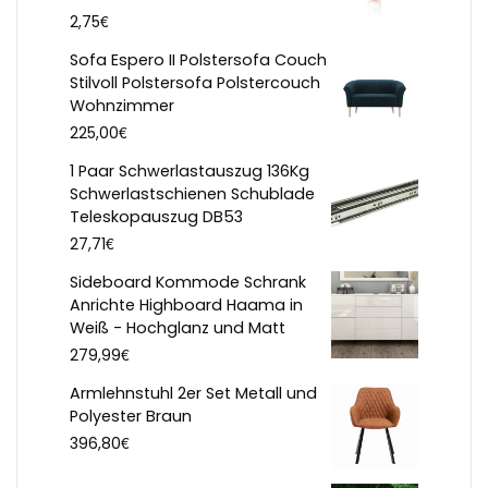
€
2,75
Sofa Espero II Polstersofa Couch
Stilvoll Polstersofa Polstercouch
Wohnzimmer
€
225,00
1 Paar Schwerlastauszug 136Kg
Schwerlastschienen Schublade
Teleskopauszug DB53
€
27,71
Sideboard Kommode Schrank
Anrichte Highboard Haama in
Weiß - Hochglanz und Matt
€
279,99
Armlehnstuhl 2er Set Metall und
Polyester Braun
€
396,80