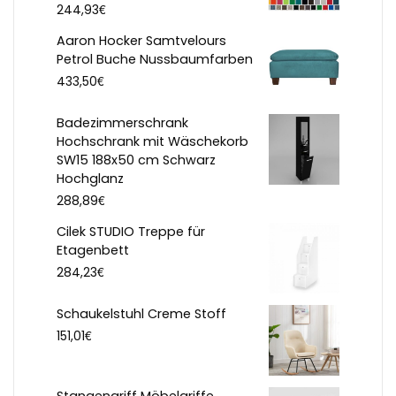
€
244,93
Aaron Hocker Samtvelours
Petrol Buche Nussbaumfarben
€
433,50
Badezimmerschrank
Hochschrank mit Wäschekorb
SW15 188x50 cm Schwarz
Hochglanz
€
288,89
Cilek STUDIO Treppe für
Etagenbett
€
284,23
Schaukelstuhl Creme Stoff
€
151,01