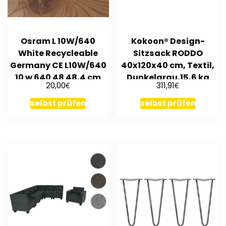
Osram L 10W/640
Kokoon® Design-
White Recycleable
Sitzsack RODDO
Germany CE L10W/640
40x120x40 cm, Textil,
10 w 640 48 48,4 cm
Dunkelgrau,15,6 kg
€
€
20,00
311,91
selbst prüfen
selbst prüfen