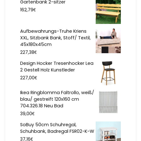
Gartenbank 2-sitzer
€
162,79
Aufbewahrungs-Truhe Kriens
XXL, Sitzbank Bank, Stoff/ Textil,
45x180x45cm
€
227,38
Design Hocker Tresenhocker Lea
2 Gestell Holz Kunstleder
€
227,00
Ikea Ringblomma Faltrollo, weiß/
blau/ gestreift 120x160 cm
704.326.18 Neu Bad
€
39,00
SoBuy 50cm Schuhregal,
Schuhbank, Badregal FSR02-K-W
€
37,16