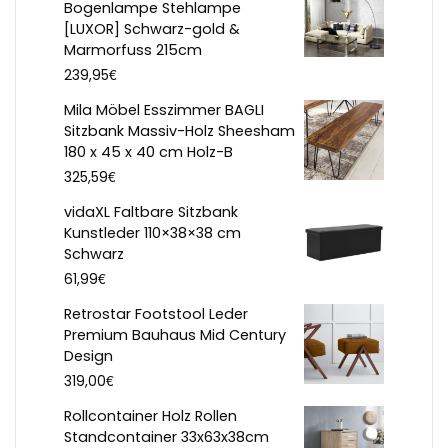
Bogenlampe Stehlampe
[LUXOR] Schwarz-gold &
Marmorfuss 215cm
€
239,95
Mila Möbel Esszimmer BAGLI
Sitzbank Massiv-Holz Sheesham
180 x 45 x 40 cm Holz-B
€
325,59
vidaXL Faltbare Sitzbank
Kunstleder 110×38×38 cm
Schwarz
€
61,99
Retrostar Footstool Leder
Premium Bauhaus Mid Century
Design
€
319,00
Rollcontainer Holz Rollen
Standcontainer 33x63x38cm