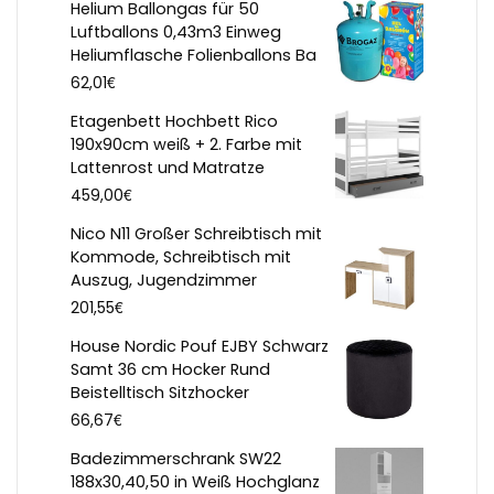
Helium Ballongas für 50
Luftballons 0,43m3 Einweg
Heliumflasche Folienballons Ba
€
62,01
Etagenbett Hochbett Rico
190x90cm weiß + 2. Farbe mit
Lattenrost und Matratze
€
459,00
Nico N11 Großer Schreibtisch mit
Kommode, Schreibtisch mit
Auszug, Jugendzimmer
€
201,55
House Nordic Pouf EJBY Schwarz
Samt 36 cm Hocker Rund
Beistelltisch Sitzhocker
€
66,67
Badezimmerschrank SW22
188x30,40,50 in Weiß Hochglanz