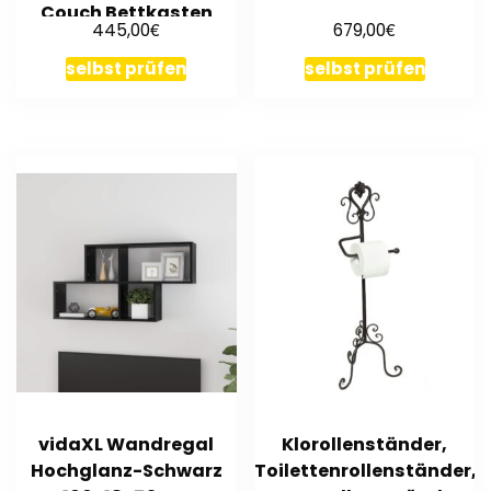
Couch Bettkasten
€
€
445,00
679,00
Bettfunktion
selbst prüfen
selbst prüfen
vidaXL Wandregal
Klorollenständer,
Hochglanz-Schwarz
Toilettenrollenständer,