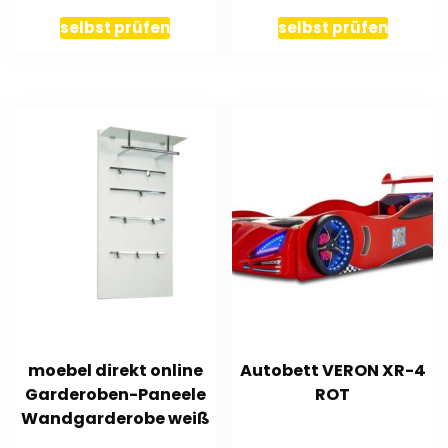
Schlaffunktion
selbst prüfen
selbst prüfen
moebel direkt online
Autobett VERON XR-4
Garderoben-Paneele
ROT
Wandgarderobe weiß