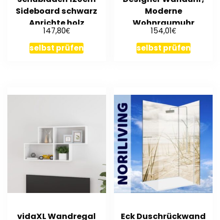
Sideboard schwarz
Moderne
Anrichte holz
Wohnraumuhr
€
€
147,80
154,01
35x100cm
selbst prüfen
selbst prüfen
vidaXL Wandregal
Eck Duschrückwand