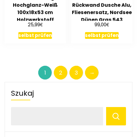
Hochglanz-Weiß
Rückwand Dusche Alu,
100x18x53 cm
Fliesenersatz, Nordsee
Holzwerkstoff
Dünen Gras 543
€
€
25,99
99,00
selbst prüfen
selbst prüfen
→
1
2
3
Szukaj