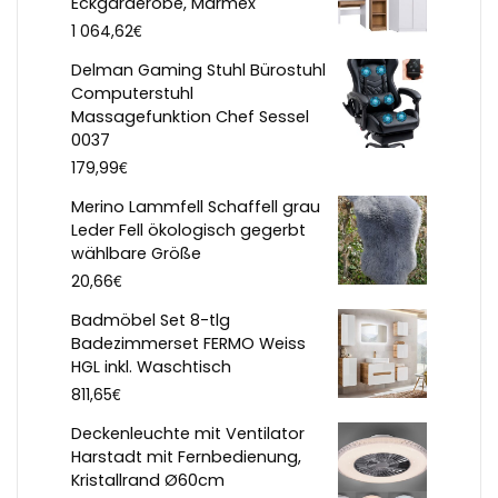
Eckgarderobe, Marmex
€
1 064,62
Delman Gaming Stuhl Bürostuhl
Computerstuhl
Massagefunktion Chef Sessel
0037
€
179,99
Merino Lammfell Schaffell grau
Leder Fell ökologisch gegerbt
wählbare Größe
€
20,66
Badmöbel Set 8-tlg
Badezimmerset FERMO Weiss
HGL inkl. Waschtisch
€
811,65
Deckenleuchte mit Ventilator
Harstadt mit Fernbedienung,
Kristallrand Ø60cm