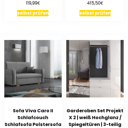
€
€
119,99
415,50
selbst prüfen
selbst prüfen
Sofa Viva Caro II
Garderoben Set Projekt
Schlafcouch
X 2 | weiß Hochglanz /
Schlafsofa Polstersofa
Spiegeltüren | 3-teilig