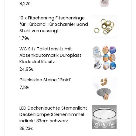
€
8,22
10 x Fitschenring Fitschenringe
für Türband Tür Scharnier Band
Stahl vermessingt
€
1,79
WC Sitz Toilettensitz mit
Absenkautomatik Duroplast
Klodeckel Klositz
€
24,95
Glücksklee Steine "Gold"
€
7,18
LED Deckenleuchte Sternenlicht
Deckenlampe Sternenhimmel
indirekt 33cm schwarz
€
38,23