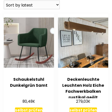
Schaukelstuhl
Deckenleuchte
Dunkelgrün Samt
Leuchten Holz Eiche
Fachwerkbalken
rustikal geölt
€
€
80,48
279,03
selbst prüfen
selbst prüfen