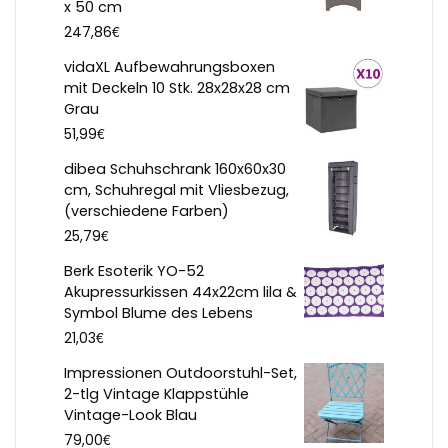
x 50 cm
€
247,86
vidaXL Aufbewahrungsboxen
mit Deckeln 10 Stk. 28x28x28 cm
Grau
€
51,99
dibea Schuhschrank 160x60x30
cm, Schuhregal mit Vliesbezug,
(verschiedene Farben)
€
25,79
Berk Esoterik YO-52
Akupressurkissen 44x22cm lila &
Symbol Blume des Lebens
€
21,03
Impressionen Outdoorstuhl-Set,
2-tlg Vintage Klappstühle
Vintage-Look Blau
€
79,00