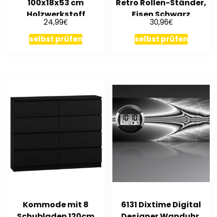
100x18x53 cm
Retro Rollen-Ständer,
Holzwerkstoff
Eisen Schwarz
€
€
24,99
30,96
selbst prüfen
selbst prüfen
Kommode mit 8
6131 Dixtime Digital
Schubladen 120cm
Designer Wanduhr,