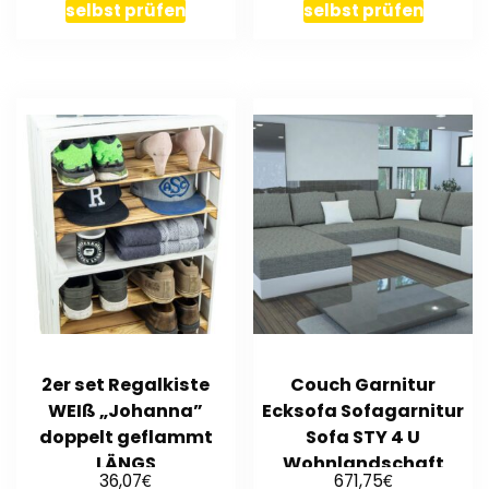
selbst prüfen
selbst prüfen
2er set Regalkiste
Couch Garnitur
WEIß „Johanna”
Ecksofa Sofagarnitur
doppelt geflammt
Sofa STY 4 U
LÄNGS
Wohnlandschaft
€
€
36,07
671,75