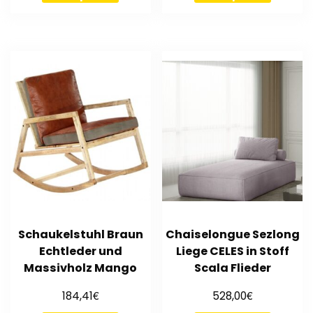
Schaukelstuhl Braun
Chaiselongue Sezlong
Echtleder und
Liege CELES in Stoff
Massivholz Mango
Scala Flieder
€
€
184,41
528,00