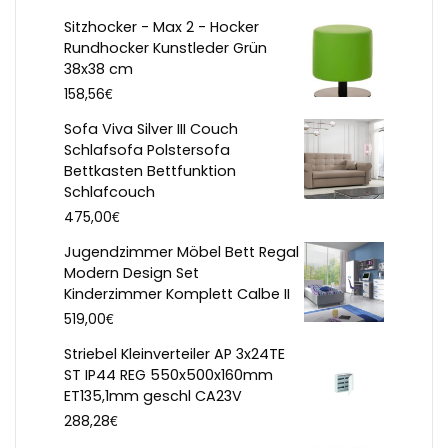
Sitzhocker - Max 2 - Hocker
Rundhocker Kunstleder Grün
38x38 cm
€
158,56
Sofa Viva Silver III Couch
Schlafsofa Polstersofa
Bettkasten Bettfunktion
Schlafcouch
€
475,00
Jugendzimmer Möbel Bett Regal
Modern Design Set
Kinderzimmer Komplett Calbe II
€
519,00
Striebel Kleinverteiler AP 3x24TE
ST IP44 REG 550x500x160mm
ET135,1mm geschl CA23V
€
288,28