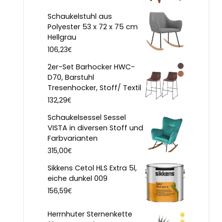
Schaukelstuhl aus
Polyester 53 x 72 x 75 cm
Hellgrau
€
106,23
2er-Set Barhocker HWC-
D70, Barstuhl
Tresenhocker, Stoff/ Textil
€
132,29
Schaukelsessel Sessel
VISTA in diversen Stoff und
Farbvarianten
€
315,00
Sikkens Cetol HLS Extra 5l,
eiche dunkel 009
€
156,59
Herrnhuter Sternenkette