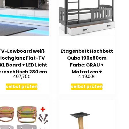
TV-Lowboard weiß
Etagenbett Hochbett
Hochglanz Flat-TV
Quba 190x80cm
XL Board + LED Licht
Farbe: GRAU +
ernsehtisch 280 cm
Matratzen +
€
€
407,75
449,00
Bird
Lattenroste
selbst prüfen
selbst prüfen