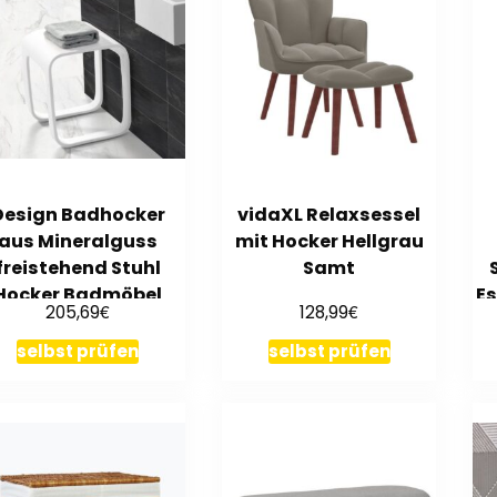
Design Badhocker
vidaXL Relaxsessel
aus Mineralguss
mit Hocker Hellgrau
freistehend Stuhl
Samt
Hocker Badmöbel
E
€
€
205,69
128,99
Duschstuhl
selbst prüfen
selbst prüfen