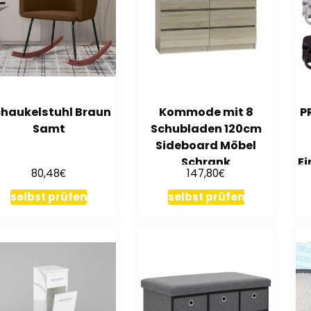
haukelstuhl Braun
Kommode mit 8
P
Samt
Schubladen 120cm
Sideboard Möbel
Schrank
Ei
€
€
80,48
147,80
Schubladenschrank
Sonoma
selbst prüfen
selbst prüfen