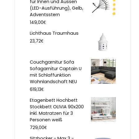
für Innen und Aussen
(LED-Ausführung), Gelb,
Adventsstern
€
149,00
Lichthaus Traumhaus
€
23,72
Couchgarnitur Sofa
Sofagarnitur Captain U
mit Schlaffunktion
Wohnlandschaft NEU
€
619,13
Etagenbett Hochbett
Stockbett OLIVIA 90x200
inkl. Matratzen für 3
Personen weiß
€
729,00
Sitzhocker - Max 3 -