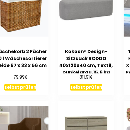
schekorb 2 Fächer
Kokoon® Design-
0 l Wäschesortierer
Sitzsack RODDO
ide 67 x 33 x 56 cm
40x120x40 cm, Textil,
X
Dunkelgrau,15,6 kg
F
€
€
79,99
311,91
selbst prüfen
selbst prüfen