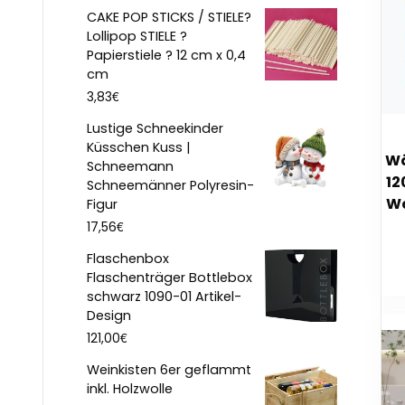
CAKE POP STICKS / STIELE?
Lollipop STIELE ?
Papierstiele ? 12 cm x 0,4
cm
€
3,83
Lustige Schneekinder
Küsschen Kuss |
Wä
Schneemann
12
Schneemänner Polyresin-
We
Figur
€
17,56
Flaschenbox
Flaschenträger Bottlebox
schwarz 1090-01 Artikel-
Design
€
121,00
Weinkisten 6er geflammt
inkl. Holzwolle