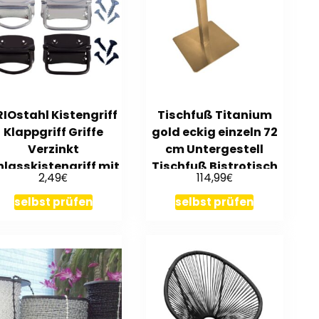
RIOstahl Kistengriff
Tischfuß Titanium
Klappgriff Griffe
gold eckig einzeln 72
Verzinkt
cm Untergestell
nlasskistengriff mit
Tischfuß Bistrotisch
€
€
2,49
114,99
Schrauben
selbst prüfen
selbst prüfen