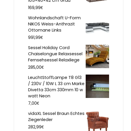
105×40×42 cm Grau
€
169,99
Wohnlandschaft U-Form
NIKOS Weiss-Anthrazit
Ottomane Links
€
991,99
Sessel Holiday Cord
Chaiselongue Relaxsessel
Fernsehsessel Relaxliege
€
285,00
LeuchtStoffLampe T8 G13
/ 230V / 10W L 33 cm Marke
Divetta 33cm 330mm 10 w
watt Neon
€
7,00
vidaXL Sessel Braun Echtes
Ziegenleder
€
282,99