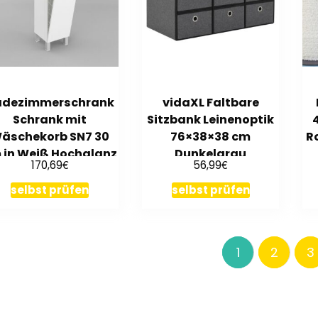
adezimmerschrank
vidaXL Faltbare
Schrank mit
Sitzbank Leinenoptik
äschekorb SN7 30
76×38×38 cm
R
 in Weiß Hochglanz
Dunkelgrau
€
€
170,69
56,99
selbst prüfen
selbst prüfen
1
2
3