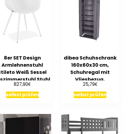
8er SET Design
dibea Schuhschrank
Armlehnenstuhl
160x60x30 cm,
Stileto Weiß Sessel
Schuhregal mit
sszimmerstuhl Stuhl
Vliesbezug,
€
€
827,90
25,79
Esszimmer Wohn
(verschiedene
Farben)
selbst prüfen
selbst prüfen