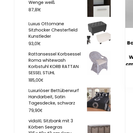
Wenge weiß
€
87,81
Luxus Ottomane
Sitzhocker Chesterfield
Kunstleder
B
€
93,01
Rattansessel Korbsessel
W
Roma whitewash
cm
Korbstuhl KORB RATTAN
SESSEL STUHL
€
185,00
Luxuriöser Bettüberwurf
Handarbeit, Satin
Tagesdecke, schwarz
€
79,90
vidaXL Sitzbank mit 3
Körben Seegras