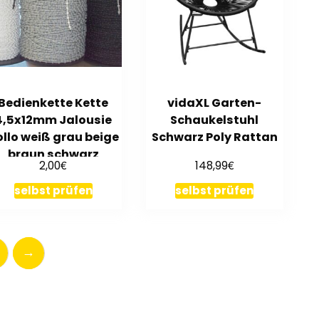
Bedienkette Kette
vidaXL Garten-
4,5x12mm Jalousie
Schaukelstuhl
ollo weiß grau beige
Schwarz Poly Rattan
braun schwarz
€
€
2,00
148,99
Meterware
selbst prüfen
selbst prüfen
→